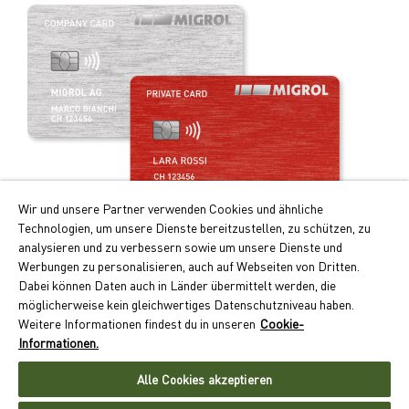
Wir und unsere Partner verwenden Cookies und ähnliche
Technologien, um unsere Dienste bereitzustellen, zu schützen, zu
Praticità e vantaggi!
analysieren und zu verbessern sowie um unsere Dienste und
Werbungen zu personalisieren, auch auf Webseiten von Dritten.
I principali vantaggi della Migrolcard:
Dabei können Daten auch in Länder übermittelt werden, die
Punti Cumulus doppi per i rifornimenti e la ricarica
möglicherweise kein gleichwertiges Datenschutzniveau haben.
dell’auto elettrica
Weitere Informationen findest du in unseren
Cookie-
Pagamento senza contanti con conteggio mensile
Informationen.
Accettazione capillare in oltre 550 ubicazioni in Svizzera
Alle Cookies akzeptieren
Richiedere ora la Migrolcard