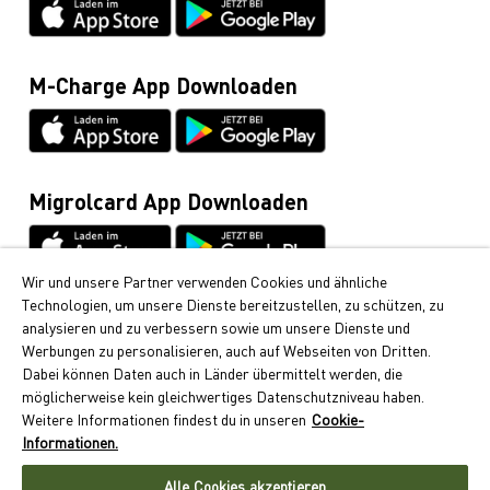
Datenblätter & Anleitungen
Cumulus-Infoline
0848 85 08 48
M-Charge App Downloaden
Allgemeine Anfragen / Rund ums Fahrzeug
044 495 11 11
E-Mobilität
044 495 16 16
Migrolcard App Downloaden
Wir und unsere Partner verwenden Cookies und ähnliche
Technologien, um unsere Dienste bereitzustellen, zu schützen, zu
Cumulus
analysieren und zu verbessern sowie um unsere Dienste und
Bei Migrol erhalten Sie die beliebten Cumulus-Punkte.
Werbungen zu personalisieren, auch auf Webseiten von Dritten.
Erfahren Sie hier, wie Sie Cumulus-Punkte sammeln
Dabei können Daten auch in Länder übermittelt werden, die
können.
möglicherweise kein gleichwertiges Datenschutzniveau haben.
Weitere Informationen findest du in unseren
Cookie-
Folgen Sie uns
Informationen.
Alle Cookies akzeptieren