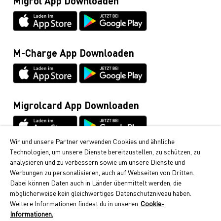
Migrol App Downloaden
Migrolcard
Netiquette
0844 03 03 03
Datenblätter & Anleitungen
Cumulus-Infoline
0848 85 08 48
M-Charge App Downloaden
Allgemeine Anfragen / Rund ums Fahrzeug
044 495 11 11
E-Mobilität
044 495 16 16
Migrolcard App Downloaden
Wir und unsere Partner verwenden Cookies und ähnliche
Technologien, um unsere Dienste bereitzustellen, zu schützen, zu
Cumulus
analysieren und zu verbessern sowie um unsere Dienste und
Bei Migrol erhalten Sie die beliebten Cumulus-Punkte.
Werbungen zu personalisieren, auch auf Webseiten von Dritten.
Erfahren Sie hier, wie Sie Cumulus-Punkte sammeln
Dabei können Daten auch in Länder übermittelt werden, die
können.
möglicherweise kein gleichwertiges Datenschutzniveau haben.
Weitere Informationen findest du in unseren
Cookie-
Folgen Sie uns
Informationen.