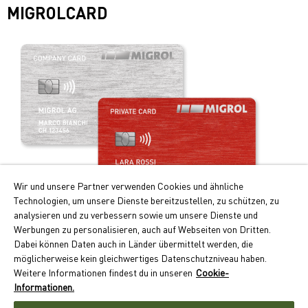
MIGROLCARD
Wir und unsere Partner verwenden Cookies und ähnliche
Technologien, um unsere Dienste bereitzustellen, zu schützen, zu
analysieren und zu verbessern sowie um unsere Dienste und
Werbungen zu personalisieren, auch auf Webseiten von Dritten.
Ihre Vorteile auf einen Blick:
Dabei können Daten auch in Länder übermittelt werden, die
möglicherweise kein gleichwertiges Datenschutzniveau haben.
Doppelte Cumulus-Punkte beim Tanken und Laden
Weitere Informationen findest du in unseren
Cookie-
Kontaktloses Zahlen auf Monatsrechnung
Informationen.
Akzeptanz an über 550 Standorten schweizweit