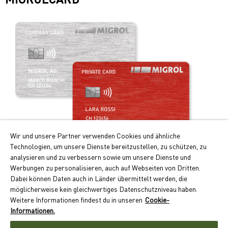
Wir und unsere Partner verwenden Cookies und ähnliche
Technologien, um unsere Dienste bereitzustellen, zu schützen, zu
Praticità e vantaggi!
analysieren und zu verbessern sowie um unsere Dienste und
Werbungen zu personalisieren, auch auf Webseiten von Dritten.
I principali vantaggi della Migrolcard:
Dabei können Daten auch in Länder übermittelt werden, die
Punti Cumulus doppi per i rifornimenti e la ricarica
möglicherweise kein gleichwertiges Datenschutzniveau haben.
dell’auto elettrica
Weitere Informationen findest du in unseren
Cookie-
Pagamento senza contanti con conteggio mensile
Informationen.
Accettazione capillare in oltre 550 ubicazioni in Svizzera