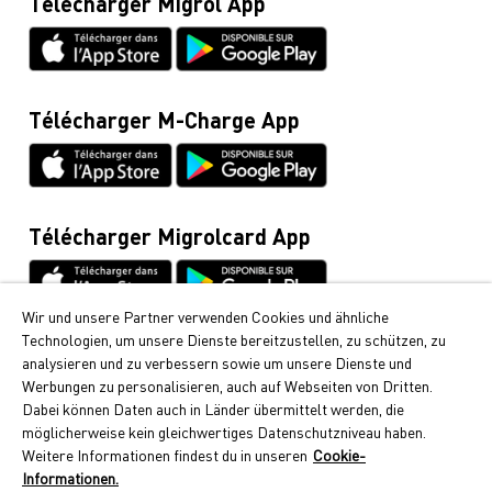
Télécharger Migrol App
Migrolcard
Netiquette
0844 03 03 03
Fiches techniques & instructions
Infoline Cumulus
0848 85 08 48
Télécharger M-Charge App
Demandes d’informations générales / Tout ce qui
concerne la voiture
044 495 11 11
E-mobilité
Télécharger Migrolcard App
044 495 16 16
Wir und unsere Partner verwenden Cookies und ähnliche
Technologien, um unsere Dienste bereitzustellen, zu schützen, zu
Cumulus
analysieren und zu verbessern sowie um unsere Dienste und
Vous pouvez recevoir chez Migrol les points Cumulus
Werbungen zu personalisieren, auch auf Webseiten von Dritten.
si appréciés. Découvrez ici comment collecter des
Dabei können Daten auch in Länder übermittelt werden, die
points Cumulus.
möglicherweise kein gleichwertiges Datenschutzniveau haben.
Weitere Informationen findest du in unseren
Cookie-
Suivez nous
Informationen.