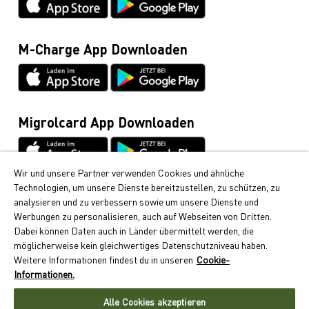
Datenblätter & Anleitungen
Cumulus-Infoline
0848 85 08 48
M-Charge App Downloaden
Allgemeine Anfragen / Rund ums Fahrzeug
044 495 11 11
E-Mobilität
044 495 16 16
Migrolcard App Downloaden
Wir und unsere Partner verwenden Cookies und ähnliche
Technologien, um unsere Dienste bereitzustellen, zu schützen, zu
Cumulus
analysieren und zu verbessern sowie um unsere Dienste und
Bei Migrol erhalten Sie die beliebten Cumulus-Punkte.
Werbungen zu personalisieren, auch auf Webseiten von Dritten.
Erfahren Sie hier, wie Sie Cumulus-Punkte sammeln
Dabei können Daten auch in Länder übermittelt werden, die
können.
möglicherweise kein gleichwertiges Datenschutzniveau haben.
Weitere Informationen findest du in unseren
Cookie-
Folgen Sie uns
Informationen.
Alle Cookies akzeptieren