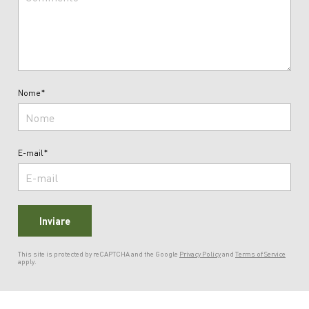
Nome*
E-mail*
Inviare
This site is protected by reCAPTCHA and the Google
Privacy Policy
and
Terms of Service
apply.