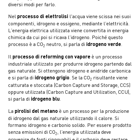
diversi modi per farlo.
Nel
processo di elettrolisi
l'acqua viene scissa nei suoi
componenti, idrogeno e ossigeno, mediante l’elettricità.
L’energia elettrica utilizzata viene convertita in energia
chimica da cui poi si ricava l’idrogeno. Poiché questo
processo è a CO
neutro, si parla di
idrogeno verde
.
2
Il
processo di reforming con vapore
è un processo
industriale utilizzato per produrre idrogeno partendo dal
gas naturale. Si ottengono idrogeno e anidride carbonica
e si parla di
idrogeno grigio
. Se la CO
risultante viene
2
catturata e stoccata (Carbon Capture and Storage, CCS)
oppure utilizzata (Carbon Capture and Utilization, CCU),
si parla di
idrogeno blu
.
La
pirolisi del metano
è un processo per la produzione
di idrogeno dal gas naturale utilizzando il calore. Si
formano idrogeno e carbonio solido. Per essere prodotto
senza emissioni di CO
, l’energia utilizzata deve
2
provenire da fonti rinnovabili e il carbonio deve restare