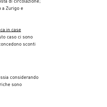
sta di circolazione;
 a Zurigo e
ica in case
sto caso ci sono
e concedono sconti
 ossia considerando
triche sono