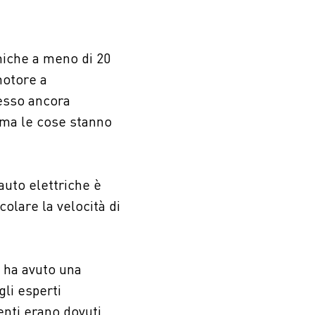
miche a meno di 20
motore a
pesso ancora
 ma le cose stanno
auto elettriche è
colare la velocità di
o ha avuto una
li esperti
enti erano dovuti