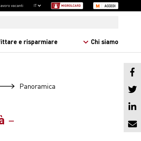
 lavoro vacanti
IT
ACCEDI
ittare e risparmiare
Chi siamo
Panoramica
tà