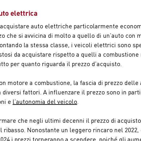
uto elettrica
e acquistare auto elettriche particolarmente econo
zo che si avvicina di molto a quello di un’auto con 
ntando la stessa classe, i veicoli elettrici sono s
tosi da acquistare rispetto a quelli a combustione
to per quanto riguarda il prezzo d'acquisto.
on motore a combustione, la fascia di prezzo delle 
iversi fattori. A influenzare il prezzo sono in parti
oni e
l’autonomia del veicolo
.
ermare che negli ultimi decenni il prezzo di acquist
 ribasso. Nonostante un leggero rincaro nel 2022, g
024 i prezzi torneranno a scendere, poiché gli aum