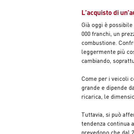
L’acquisto di un’a
Già oggi è possibil
000 franchi, un prez
combustione. Confro
leggermente più cos
cambiando, soprattut
Come per i veicoli c
grande e dipende da d
ricarica, le dimensi
Tuttavia, si può aff
tendenza continua al
prevedono che dal 2