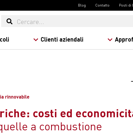
Blog
Contatto
Posti di
coli
Clienti aziendali
Approf
gia rinnovabile
riche: costi ed economici
 quelle a combustione