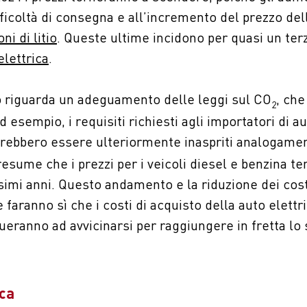
fficoltà di consegna e all’incremento del prezzo de
oni di litio
. Queste ultime incidono per quasi un terz
elettrica
.
o riguarda un adeguamento delle leggi sul CO
, ch
2
d esempio, i requisiti richiesti agli importatori di a
rebbero essere ulteriormente inaspriti analogament
presume che i prezzi per i veicoli diesel e benzina 
imi anni. Questo andamento e la riduzione dei cost
 faranno sì che i costi di acquisto della auto elettr
ranno ad avvicinarsi per raggiungere in fretta lo s
ica