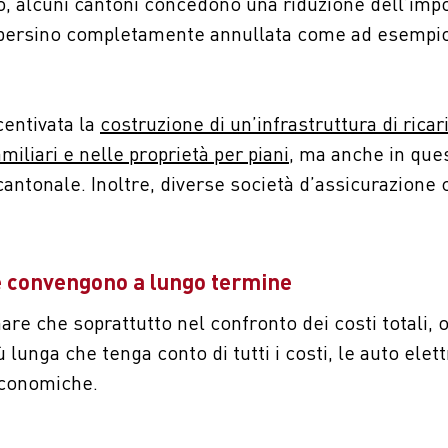
ro, alcuni cantoni concedono una riduzione dell’impo
e persino completamente annullata come ad esempio
ncentivata la
costruzione di un’infrastruttura di ricar
amiliari e nelle proprietà per piani
, ma anche in que
 cantonale. Inoltre, diverse società d’assicurazion
he convengono a lungo termine
are che soprattutto nel confronto dei costi totali,
ù lunga che tenga conto di tutti i costi, le auto elet
economiche.