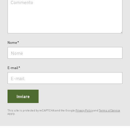
Nome*
E-mail*
Inviare
This site is protected by reCAPTCHA and the Google
Privacy Policy
and
Terms of Service
apply.