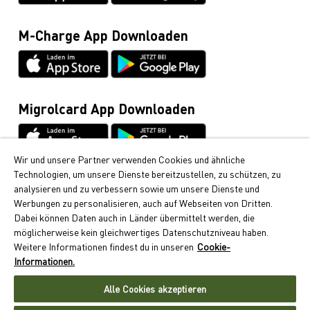
Cumulus-Infoline
0848 85 08 48
M-Charge App Downloaden
Allgemeine Anfragen / Rund ums Fahrzeug
044 495 11 11
E-Mobilität
044 495 16 16
Migrolcard App Downloaden
Wir und unsere Partner verwenden Cookies und ähnliche
Technologien, um unsere Dienste bereitzustellen, zu schützen, zu
Cumulus
analysieren und zu verbessern sowie um unsere Dienste und
Bei Migrol erhalten Sie die beliebten Cumulus-Punkte.
Werbungen zu personalisieren, auch auf Webseiten von Dritten.
Erfahren Sie hier, wie Sie Cumulus-Punkte sammeln
Dabei können Daten auch in Länder übermittelt werden, die
können.
möglicherweise kein gleichwertiges Datenschutzniveau haben.
Weitere Informationen findest du in unseren
Cookie-
Folgen Sie uns
Informationen.
Alle Cookies akzeptieren