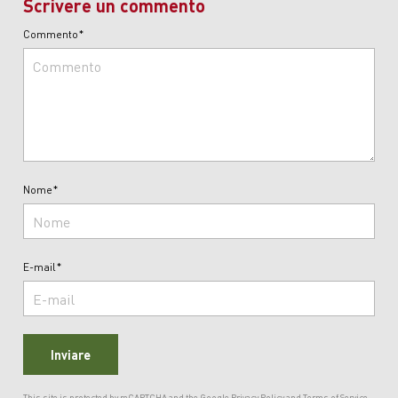
Scrivere un commento
Commento*
Nome*
E-mail*
Inviare
This site is protected by reCAPTCHA and the Google
Privacy Policy
and
Terms of Service