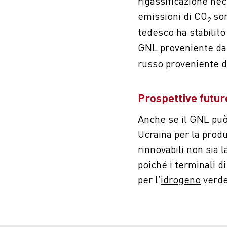
rigassificazione ne
emissioni di CO
son
2
tedesco ha stabilito
GNL proveniente dall
russo proveniente d
Prospettive futur
Anche se il GNL può
Ucraina per la produ
rinnovabili non sia 
poiché i terminali 
per l’
idrogeno
verde