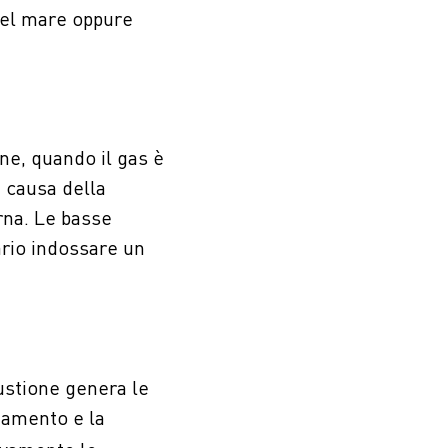
 del mare oppure
one, quando il gas è
 causa della
rna. Le basse
rio indossare un
ustione genera le
ddamento e la