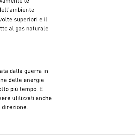
ivamente le
dell’ambiente
olte superiori e il
tto al gas naturale
ta dalla guerra in
one delle energie
olto più tempo. E
ere utilizzati anche
 direzione.