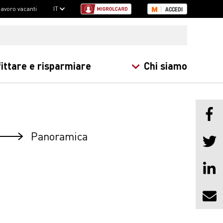
 lavoro vacanti
IT
ACCEDI
ittare e risparmiare
Chi siamo
Panoramica