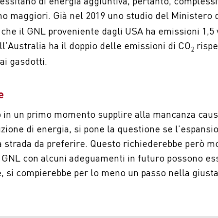
cessitano di energia aggiuntiva, pertanto, compless
o maggiori. Già nel 2019 uno studio del Ministero 
 che il GNL proveniente dagli USA ha emissioni 1,5 v
’Australia ha il doppio delle emissioni di CO
rispe
2
ai gasdotti.
e
 in un primo momento supplire alla mancanza causa
zione di energia, si pone la questione se l’espansi
la strada da preferire. Questo richiederebbe però m
di GNL con alcuni adeguamenti in futuro possono ess
, si compierebbe per lo meno un passo nella giusta