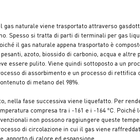
il gas naturale viene trasportato attraverso gasdotti
no. Spesso si tratta di parti di terminali per gas liq
oiché il gas naturale appena trasportato è compost
pesanti, azoto, biossido di carbonio, acqua e altre p
eve essere pulito. Viene quindi sottoposto a un pro
ocesso di assorbimento e un processo di rettifica 
 contenuto di metano del 98%.
to, nella fase successiva viene liquefatto. Per rend
emperatura compresa tra i -161 e i -164 °C. Poiché 
venzionali non possono raggiungere queste temper
processo di circolazione in cui il gas viene raffredd
e, apporto di calore ed espansione.