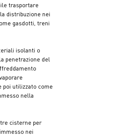
bile trasportare
la distribuzione nei
come gasdotti, treni
riali isolanti o
la penetrazione del
raffreddamento
evaporare
 poi utilizzato come
immesso nella
ltre cisterne per
e immesso nei