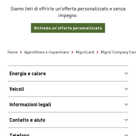
Siamo lieti di offrirle un'offerta personalizzato e senza
impegno.
Richieda un’offerta personalizzata
Home
Approfittare e risparmiare
Migrolcard
Migrol Company Car
Energia e calore
Acquistare combustibili
Veicoli
Vantaggi e risparmio
Login clienti Migrolcard
Informazioni legali
Ubicazioni e orari d'apertura
Impressum
Stazioni di ricarica elettrica
Contatto e aiuto
CGC
Autolavaggi
Newsletter
Informazioni legali
Vantaggi e risparmio
Telefono