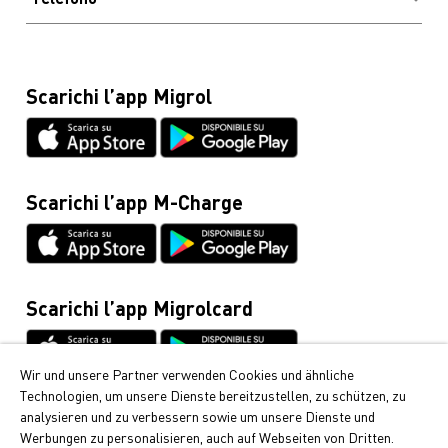
Domande frequenti
Codice di condotta e sportello
Olio combustibile, diesel e revisione della cisterna
Contatto & hotline
Protezione dei dati
(numero gratuito)
Blog
0800 222 555
Spese per la Migrolcard
Scarichi l’app Migrol
Glossario
Migrolcard
Netiquette
0844 03 03 03
Schede tecniche & istruzioni
Infoline Cumulus
0848 85 08 48
Scarichi l’app M-Charge
Informazioni generali / Veicoli
044 495 11 11
Mobilità elettrica
044 495 16 16
Scarichi l’app Migrolcard
Wir und unsere Partner verwenden Cookies und ähnliche
Technologien, um unsere Dienste bereitzustellen, zu schützen, zu
Cumulus
analysieren und zu verbessern sowie um unsere Dienste und
Werbungen zu personalisieren, auch auf Webseiten von Dritten.
Da Migrol riceve i popolari punti Cumulus. Scopra qui