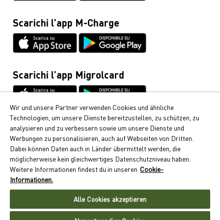
Infoline Cumulus
0848 85 08 48
Scarichi l’app M-Charge
Informazioni generali / Veicoli
044 495 11 11
Mobilità elettrica
044 495 16 16
Scarichi l’app Migrolcard
Wir und unsere Partner verwenden Cookies und ähnliche
Technologien, um unsere Dienste bereitzustellen, zu schützen, zu
Cumulus
analysieren und zu verbessern sowie um unsere Dienste und
Werbungen zu personalisieren, auch auf Webseiten von Dritten.
Da Migrol riceve i popolari punti Cumulus. Scopra qui
Dabei können Daten auch in Länder übermittelt werden, die
come può raccogliere i punti Cumulus.
möglicherweise kein gleichwertiges Datenschutzniveau haben.
Weitere Informationen findest du in unseren
Cookie-
Ci segua
Informationen.
Alle Cookies akzeptieren