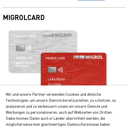
MIGROLCARD
Wir und unsere Partner verwenden Cookies und ähnliche
Technologien, um unsere Dienste bereitzustellen, zu schützen, zu
Praticità e vantaggi!
analysieren und zu verbessern sowie um unsere Dienste und
Werbungen zu personalisieren, auch auf Webseiten von Dritten.
I principali vantaggi della Migrolcard:
Dabei können Daten auch in Länder übermittelt werden, die
Punti Cumulus doppi per i rifornimenti e la ricarica
möglicherweise kein gleichwertiges Datenschutzniveau haben.
dell’auto elettrica