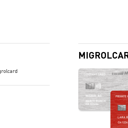
MIGROLCA
grolcard