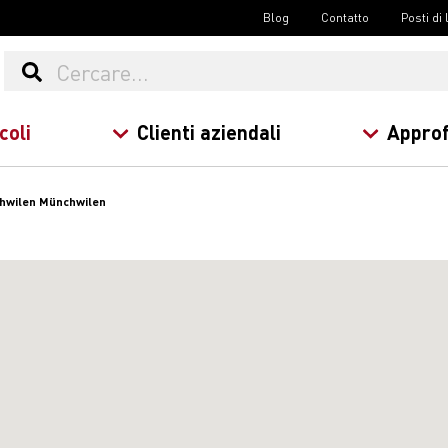
Blog
Contatto
Posti di
coli
Clienti aziendali
Approf
chwilen Münchwilen