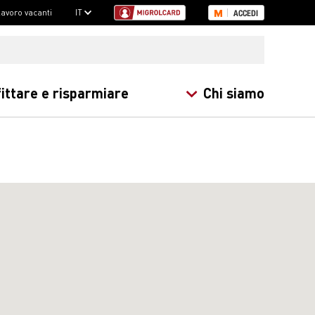
 lavoro vacanti
IT
ACCEDI
ittare e risparmiare
Chi siamo