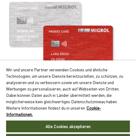
Wir und unsere Partner verwenden Cookies und ähnliche
Technologien, um unsere Dienste bereitzustellen, zu schützen, zu
Praticità e vantaggi!
analysieren und zu verbessern sowie um unsere Dienste und
Werbungen zu personalisieren, auch auf Webseiten von Dritten.
I principali vantaggi della Migrolcard:
Dabei können Daten auch in Länder übermittelt werden, die
Punti Cumulus doppi per i rifornimenti e la ricarica
möglicherweise kein gleichwertiges Datenschutzniveau haben.
dell’auto elettrica
Weitere Informationen findest du in unseren
Cookie-
Pagamento senza contanti con conteggio mensile
Informationen.
Accettazione capillare in oltre 550 ubicazioni in Svizzera
Alle Cookies akzeptieren
Richiedere ora la Migrolcard