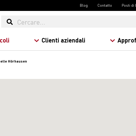
Blog
Contatto
Posti di
coli
Clienti aziendali
Approf
telle Hörhausen