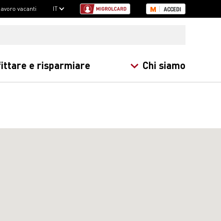
 lavoro vacanti
IT
ACCEDI
ittare e risparmiare
Chi siamo