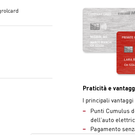
grolcard
Praticità e vantagg
I principali vantagg
Punti Cumulus dop
dell’auto elettri
Pagamento senza