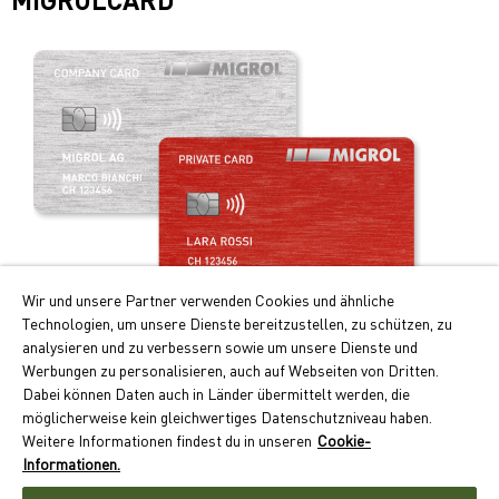
Wir und unsere Partner verwenden Cookies und ähnliche
Technologien, um unsere Dienste bereitzustellen, zu schützen, zu
Praticità e vantaggi!
analysieren und zu verbessern sowie um unsere Dienste und
Werbungen zu personalisieren, auch auf Webseiten von Dritten.
I principali vantaggi della Migrolcard:
Dabei können Daten auch in Länder übermittelt werden, die
Punti Cumulus doppi per i rifornimenti e la ricarica
möglicherweise kein gleichwertiges Datenschutzniveau haben.
dell’auto elettrica
Weitere Informationen findest du in unseren
Cookie-
Pagamento senza contanti con conteggio mensile
Informationen.
Accettazione capillare in oltre 550 ubicazioni in Svizzera