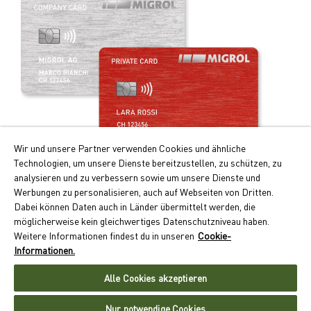
Wir und unsere Partner verwenden Cookies und ähnliche
Technologien, um unsere Dienste bereitzustellen, zu schützen, zu
Praticità e vantaggi!
analysieren und zu verbessern sowie um unsere Dienste und
Werbungen zu personalisieren, auch auf Webseiten von Dritten.
I principali vantaggi della Migrolcard:
Dabei können Daten auch in Länder übermittelt werden, die
Punti Cumulus doppi per i rifornimenti e la ricarica
möglicherweise kein gleichwertiges Datenschutzniveau haben.
dell’auto elettrica
Weitere Informationen findest du in unseren
Cookie-
Pagamento senza contanti con conteggio mensile
Informationen.
Accettazione capillare in oltre 550 ubicazioni in Svizzera
Alle Cookies akzeptieren
Richiedere ora la Migrolcard
Nur notwendige Cookies