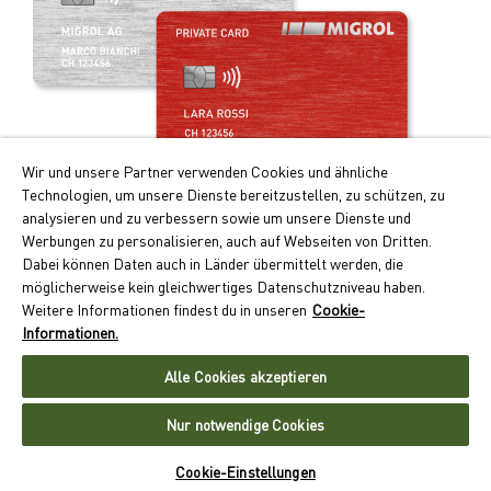
Wir und unsere Partner verwenden Cookies und ähnliche
Technologien, um unsere Dienste bereitzustellen, zu schützen, zu
Praticità e vantaggi!
analysieren und zu verbessern sowie um unsere Dienste und
Werbungen zu personalisieren, auch auf Webseiten von Dritten.
I principali vantaggi della Migrolcard:
Dabei können Daten auch in Länder übermittelt werden, die
Punti Cumulus doppi per i rifornimenti e la ricarica
möglicherweise kein gleichwertiges Datenschutzniveau haben.
dell’auto elettrica
Weitere Informationen findest du in unseren
Cookie-
Pagamento senza contanti con conteggio mensile
Informationen.
Accettazione capillare in oltre 550 ubicazioni in Svizzera
Alle Cookies akzeptieren
Richiedere ora la Migrolcard
Nur notwendige Cookies
Cookie-Einstellungen