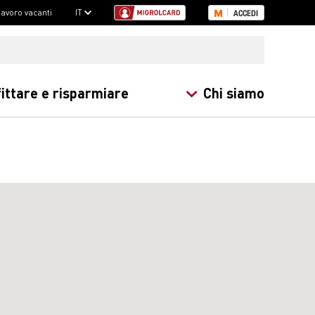
 lavoro vacanti
IT
ACCEDI
ittare e risparmiare
Chi siamo