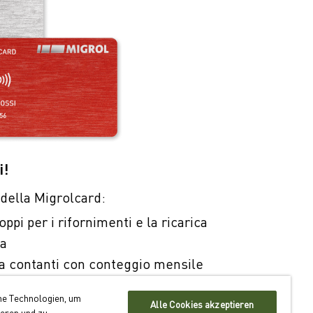
i!
i della Migrolcard:
pi per i rifornimenti e la ricarica
ca
 contanti con conteggio mensile
llare in oltre 550 ubicazioni in Svizzera
he Technologien, um
Alle Cookies akzeptieren
ieren und zu