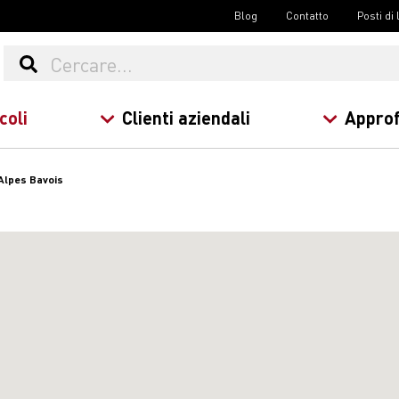
Blog
Contatto
Posti di
coli
Clienti aziendali
Approf
Alpes Bavois