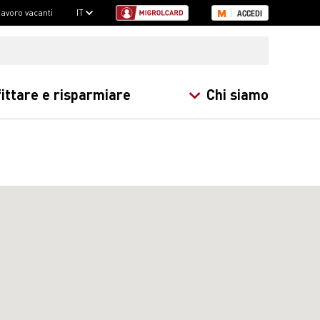
 lavoro vacanti
IT
ACCEDI
ittare e risparmiare
Chi siamo