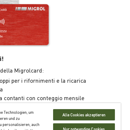
i!
i della Migrolcard:
pi per i rifornimenti e la ricarica
ca
 contanti con conteggio mensile
llare in oltre 550 ubicazioni in Svizzera
he Technologien, um
Alle Cookies akzeptieren
ieren und zu
grolcard
 personalisieren, auch
Nur notwendige Cookies