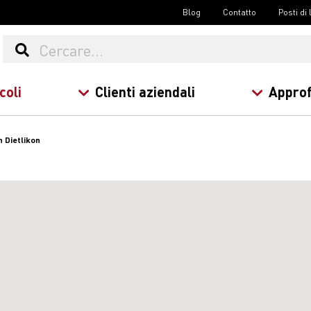
Blog
Contatto
Posti di
coli
Clienti aziendali
Approf
n Dietlikon