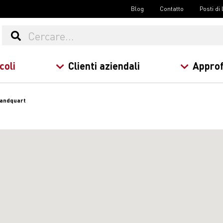
Blog
Contatto
Posti di
coli
Clienti aziendali
Approf
Landquart