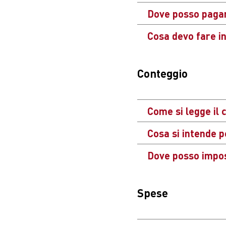
Dove posso pagar
Cosa devo fare in
La
Migrol Privat
Migrol e le stazi
La preghiamo di i
Conteggio
annovera oltre 550
Qui
trova l’elenco 
Come si legge il 
Cosa si intende 
Aprire il contegg
Dove posso impost
Si prendono in co
Per facilitare la 
In «Il mio conto» 
Spese
preghiamo di conf
disponibili. Acced
conteggio della M
utente». In «Notif
conteggio succes