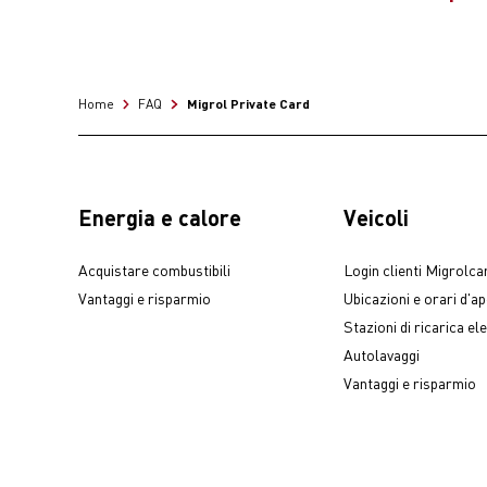
Quando utilizza l
selezioni il ti
«Ricevute».
selezioni l’im
Se la transazione 
autorizzi la tr
personale della st
faccia riforni
Migrol Private Card
Home
FAQ
fisica oppure con
terminato riag
Controlli per sic
Energia e calore
Veicoli
Acquistare combustibili
Login clienti Migrolca
Vantaggi e risparmio
Ubicazioni e orari d'a
Stazioni di ricarica ele
Autolavaggi
Vantaggi e risparmio