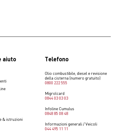
nell’app sotto
ibera
 selezioni Pieno
o di rivolgersi al
a sua Migrolcard
onata e una volta
cevute».
 aiuto
Telefono
Olio combustibile, diesel e revisione
della cisterna (numero gratuito)
enti
0800 222 555
line
Migrolcard
0844 03 03 03
Infoline Cumulus
0848 85 08 48
 & istruzioni
Informazioni generali / Veicoli
044 495 11 11