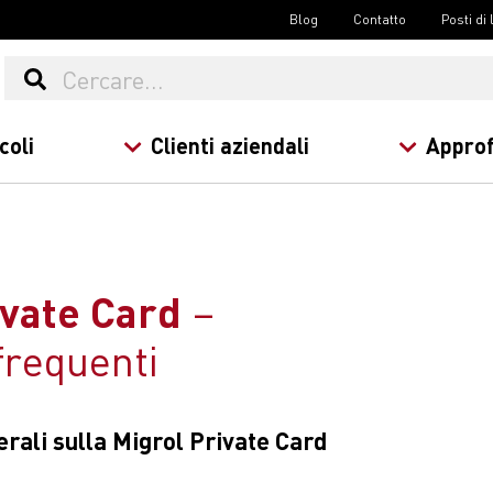
Blog
Contatto
Posti di
coli
Clienti aziendali
Approf
ivate Card
requenti
rali sulla Migrol Private Card