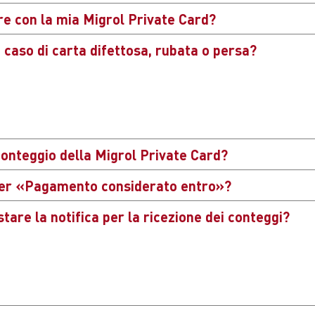
e con la mia Migrol Private Card?
 caso di carta difettosa, rubata o persa?
e e Company Card
è accettata presso tutte le stazioni
oni Shell con shop
migrolino
o mio: una rete di stazi
nformare immediatamente il Migrolcard Center, tel.
 ubicazioni in Svizzera e nel Principato del Liechte
delle stazioni.
conteggio della Migrol Private Card?
per «Pagamento considerato entro»?
io in formato PDF
are la notifica per la ricezione dei conteggi?
nsiderazione solo i pagamenti ricevuti prima della 
verifica, figura la dicitura «pagamenti considerati fin
ha la possibilità di impostare la notifica via e-mail 
rontare la data del suo versamento con la data che
a a «Il mio conto» con il suo nome utente e clicchi 
igrolcard. I pagamenti pervenuti dopo tale data fig
ica per i conteggi» può inserire il suo indirizzo e-m
sivo.