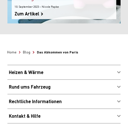
10. September 2023 – Nicole Papke
Zum Artikel
Das Abkommen von Paris
Home
Blog
Heizen & Wärme
Brennstoffe kaufen
Rund ums Fahrzeug
Energieberatung
Migrolcard Kundenlogin
Profitieren & Sparen
Rechtliche Informationen
Standorte & Öffnungszeiten
Impressum
E-Ladestationen
Kontakt & Hilfe
AGB
Waschanlagen
Newsletter
Rechtliche Hinweise