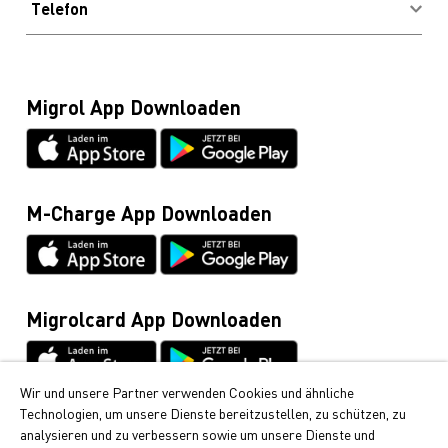
Pneuofferte
Telefon
Häufig gestellte Fragen
Verhaltenskodex und Meldestelle
Profitieren & Sparen
Heizöl, Diesel, Holzpellets, Tankrevisionen und
Kontakt & Hotline
Datenschutz
Boilerentkalkung (Gratisnummer)
Blog
0800 222 555
Migrolcard Gebühren
Migrol App Downloaden
Glossar
Migrolcard
Netiquette
0844 03 03 03
Datenblätter & Anleitungen
Cumulus-Infoline
0848 85 08 48
M-Charge App Downloaden
Allgemeine Anfragen / Rund ums Fahrzeug
044 495 11 11
E-Mobilität
044 495 16 16
Migrolcard App Downloaden
Wir und unsere Partner verwenden Cookies und ähnliche
Technologien, um unsere Dienste bereitzustellen, zu schützen, zu
Cumulus
analysieren und zu verbessern sowie um unsere Dienste und