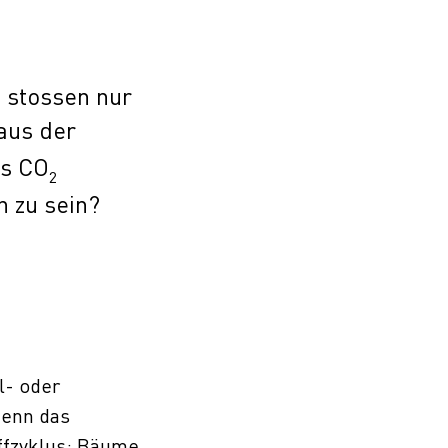
d stossen nur
aus der
es CO
2
h zu sein?
l- oder
denn das
ffzyklus: Bäume