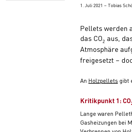
1. Juli 2021 – Tobias Sch
Pellets werden a
das CO
aus, da
2
Atmosphäre aufg
freigesetzt – do
An
Holzpellets
gibt 
Kritikpunkt 1: CO
Lange waren Pelleth
Gasheizungen bei M
Verbrennen von Hol