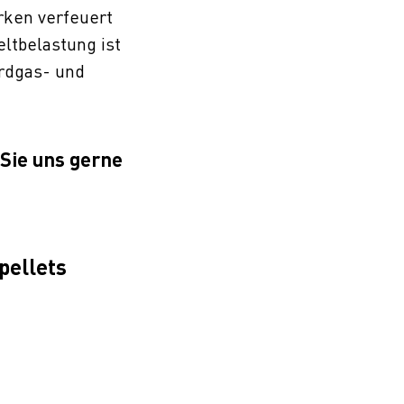
erken verfeuert
ltbelastung ist
rdgas- und
 Sie uns gerne
pellets